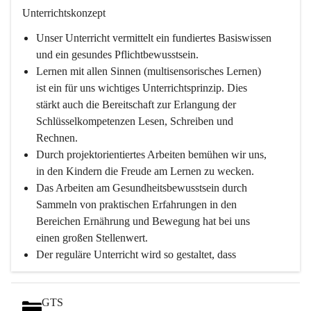
Unterrichtskonzept
Unser Unterricht vermittelt ein fundiertes Basiswissen 
und ein gesundes Pflichtbewusstsein.
Lernen mit allen Sinnen (multisensorisches Lernen) 
ist ein für uns wichtiges Unterrichtsprinzip. Dies 
stärkt auch die Bereitschaft zur Erlangung der 
Schlüsselkompetenzen Lesen, Schreiben und 
Rechnen.
Durch projektorientiertes Arbeiten bemühen wir uns, 
in den Kindern die Freude am Lernen zu wecken.
Das Arbeiten am Gesundheitsbewusstsein durch 
Sammeln von praktischen Erfahrungen in den 
Bereichen Ernährung und Bewegung hat bei uns 
einen großen Stellenwert.
Der reguläre Unterricht wird so gestaltet, dass 
Bewegungseinheiten immer möglich sind.
Durch die täglichen Bewegungseinheiten können 
GTS
unsere Schüler*innen in einer entspannten 