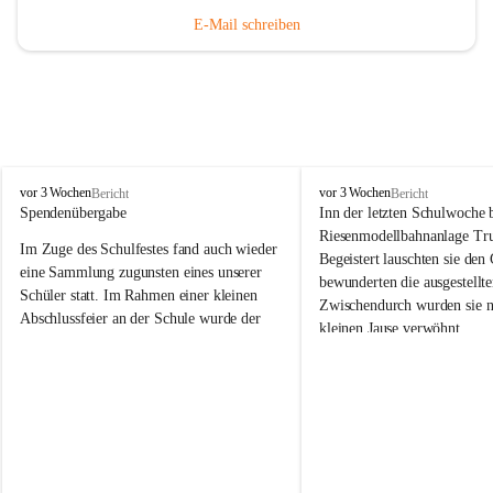
E-Mail schreiben
V
V
vor 3 Wochen
vor 3 Wochen
Bericht
Bericht
o
o
Spendenübergabe
Inn der letzten Schulwoche 
l
l
Riesenmodellbahnanlage Tr
Im Zuge des Schulfestes fand auch wieder 
k
k
Begeistert lauschten sie den
s
s
eine Sammlung zugunsten eines unserer 
bewunderten die ausgestellte
s
s
Schüler statt. Im Rahmen einer kleinen 
Zwischendurch wurden sie n
c
c
Abschlussfeier an der Schule wurde der 
kleinen Jause verwöhnt. 
h
h
Betrag an die Familie übergeben. 
u
u
Wir bedanken herzlich bei F
l
l
Wir bedanken uns bei allen Spenderinnen 
Trummer für die Möglichkei
e
e
und Spendern, die dazu beigetragen 
S
S
großartigen und vielfältig
haben, dass wichtige schulische Hilfsmittel 
t
t
von Modellbahnen, Lego un
besorgt werden können.
.
.
ausgefallenen Puppen zu bes
N
N
i
i