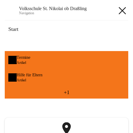
Volksschule St. Nikolai ob Draßling
Navigation
Volksschule St. Nikolai ob
Start
Draßling
öffnet
Termine
in
Artikel
neuem
Tab
öffnet
Hilfe für Eltern
in
Artikel
neuem
Tab
+1