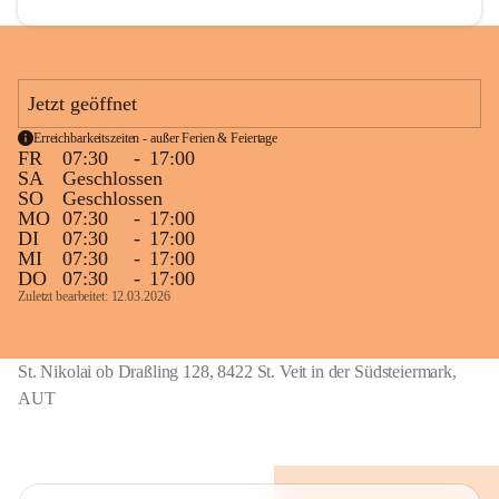
Das Förderkonzept der VS St. Nikolai ob Drassling setzt 
sich aus folgenden Elementen zusammen:
Jetzt geöffnet
Maßnahmen im Unterricht
Zusätzliche schulische und außerschulische (Förder-) 
Erreichbarkeitszeiten - außer Ferien & Feiertage
FR
07:30
-
17:00
Angebote
SA
Geschlossen
Organisatorische (personelle und strukturelle) 
SO
Geschlossen
Maßnahmen
MO
07:30
-
17:00
DI
07:30
-
17:00
Nahtstellenarbeit zum Kindergarten und zu 
MI
07:30
-
17:00
weiterführenden Schulen
DO
07:30
-
17:00
Zuletzt bearbeitet: 12.03.2026
Fort - und Weiterbildung des Lehrerinnenteams
Laufende und bedarfsorientierte Fortbildungen sind 
St. Nikolai ob Draßling 128, 8422 St. Veit in der Südsteiermark,
selbstverständlich. 
AUT
Schulpartnerschaft und Außenbeziehungen
Kinder, Eltern und Lehrerinnen als offenes, kreatives 