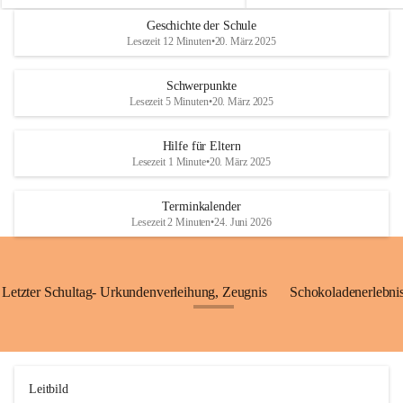
k
k
Geschichte der Schule
o
o
Lesezeit 12 Minuten
•
20. März 2025
l
l
a
a
i
i
Schwerpunkte
o
o
Lesezeit 5 Minuten
•
20. März 2025
b
b
D
D
r
r
Hilfe für Eltern
a
a
Lesezeit 1 Minute
•
20. März 2025
ß
ß
l
l
i
Terminkalender
i
n
Lesezeit 2 Minuten
•
24. Juni 2026
n
g
g
Letzter Schultag- Urkundenverleihung, Zeugnis
Schokoladenerlebnis
+24
Leitbild