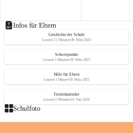
t
t
von Modellbahnen, Lego un
besorgt werden können.
.
.
ausgefallenen Puppen zu bes
N
N
i
i
k
k
Infos für Eltern
o
o
l
l
Geschichte der Schule
a
a
Lesezeit 12 Minuten
•
20. März 2025
i
i
o
o
b
b
Schwerpunkte
D
D
Lesezeit 5 Minuten
•
20. März 2025
r
r
a
a
Hilfe für Eltern
ß
ß
Lesezeit 1 Minute
•
20. März 2025
l
l
i
i
n
n
Terminkalender
g
g
Lesezeit 2 Minuten
•
24. Juni 2026
Schulfoto