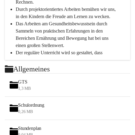
Rechnen.
Durch projektorientiertes Arbeiten bemühen wir uns, 
in den Kindern die Freude am Lernen zu wecken.
Das Arbeiten am Gesundheitsbewusstsein durch 
Sammeln von praktischen Erfahrungen in den 
Bereichen Ernährung und Bewegung hat bei uns 
einen großen Stellenwert.
Der reguläre Unterricht wird so gestaltet, dass 
Bewegungseinheiten immer möglich sind.
Durch die täglichen Bewegungseinheiten können 
Allgemeines
unsere Schüler*innen in einer entspannten 
Atmosphäre das Gelernte leichter verinnerlichen.
GTS
Tägliche Hofpausen an der frischen Luft bei 
1,3 MB
jeglichem Wetter (außer Regen) bieten weiter eine 
tiefgreifende Erholung.
Schulordnung
0,26 MB
Schwerpunkte
Stundenplan
Persönlichkeitsentwicklung
0,04 MB