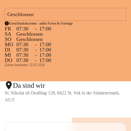
Nahtstellenarbeit zum Kindergarten und zu 
weiterführenden Schulen
Geschlossen
Erreichbarkeitszeiten - außer Ferien & Feiertage
FR
07:30
-
17:00
Fort - und Weiterbildung des Lehrerinnenteams
SA
Geschlossen
Laufende und bedarfsorientierte Fortbildungen sind 
SO
Geschlossen
MO
07:30
-
17:00
selbstverständlich. 
DI
07:30
-
17:00
MI
07:30
-
17:00
Schulpartnerschaft und Außenbeziehungen
DO
07:30
-
17:00
Zuletzt bearbeitet: 12.03.2026
Kinder, Eltern und Lehrerinnen als offenes, kreatives 
Team
gemeinsame Aktivitäten, Feste und Feiern als 
Da sind wir
Bindeglied zwischen Familien und Öffentlichkeit
St. Nikolai ob Draßling 128, 8422 St. Veit in der Südsteiermark,
Kooperation mit der "Gesunden Gemeinde" und 
AUT
Styria Vitalis
Nahtstellen "Kindergarten" und "MS Wolfsberg"
Kooperation mit dem Verein GlaMur
Projekte mit örtlichen/ regionalen Betrieben