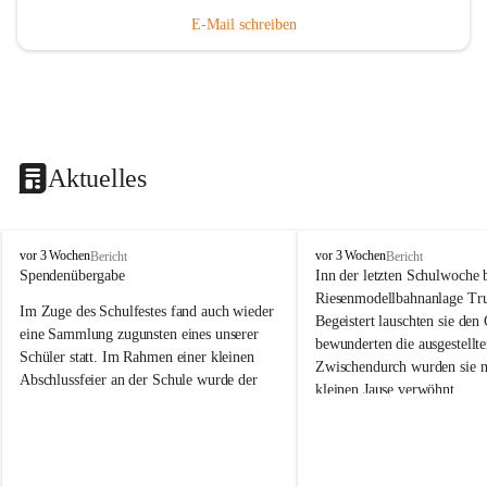
E-Mail schreiben
Aktuelles
V
V
vor 3 Wochen
vor 3 Wochen
Bericht
Bericht
o
o
Spendenübergabe
Inn der letzten Schulwoche 
l
l
Riesenmodellbahnanlage Tr
Im Zuge des Schulfestes fand auch wieder 
k
k
Begeistert lauschten sie den
s
s
eine Sammlung zugunsten eines unserer 
bewunderten die ausgestellte
s
s
Schüler statt. Im Rahmen einer kleinen 
Zwischendurch wurden sie n
c
c
Abschlussfeier an der Schule wurde der 
kleinen Jause verwöhnt. 
h
h
Betrag an die Familie übergeben. 
u
u
Wir bedanken herzlich bei F
l
l
Wir bedanken uns bei allen Spenderinnen 
Trummer für die Möglichkei
e
e
und Spendern, die dazu beigetragen 
S
S
großartigen und vielfältig
haben, dass wichtige schulische Hilfsmittel 