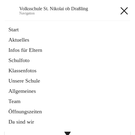
Volksschule St. Nikolai ob Draßling
Navigation
Volksschule St. Nikolai ob
Start
Draßling
Aktuelles
Infos für Eltern
öffnet
Termine
Schulfoto
in
Artikel
neuem
Klassenfotos
Tab
öffnet
Hilfe für Eltern
Unsere Schule
in
Artikel
neuem
Allgemeines
Tab
+1
Team
Öffnungszeiten
Da sind wir