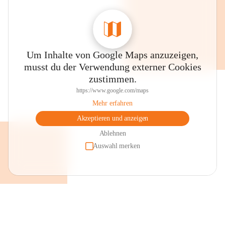
Auszeichnungen und Gütesiegel
Gesunde Volksschule (Styria Vitalis - 
Gesundheitsförderung)
Um Inhalte von Google Maps anzuzeigen,
Expert + Schule (digitale Bildung)
musst du der Verwendung externer Cookies
Begabungs- und Begabtensiegel 
zustimmen.
MINT - Siegel
https://www.google.com/maps
Klimabündnisschule 
Mehr erfahren
ASKÖ - Bewegungssiegel
Akzeptieren und anzeigen
Erasmus+ Schule
Ablehnen
Auswahl merken