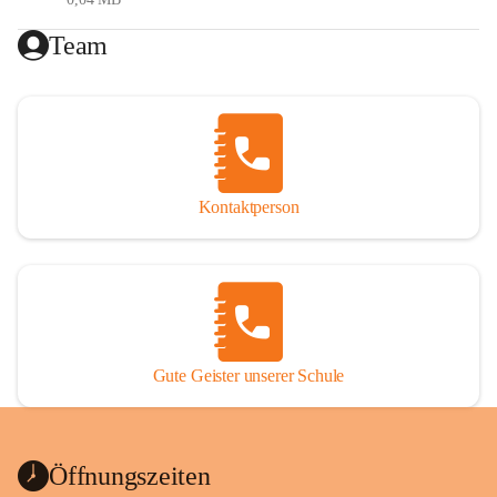
Gesundheitsförderung (Ernährung, Bewegung, 
Team
psychische Gesundheit)
Digitale Bildung
Generationenübergreifendes Lernen
Reformpädagogik
Erasmus (internationale Projekte)
MIN(K)T (Mathematik- Informatik- 
Naturwissenschaften- (Kunst)- Technik)
Kontaktperson
Förderkonzept
Das Förderkonzept der VS St. Nikolai ob Drassling setzt 
sich aus folgenden Elementen zusammen:
Gute Geister unserer Schule
Maßnahmen im Unterricht
Zusätzliche schulische und außerschulische (Förder-) 
Angebote
Organisatorische (personelle und strukturelle) 
Öffnungszeiten
Maßnahmen