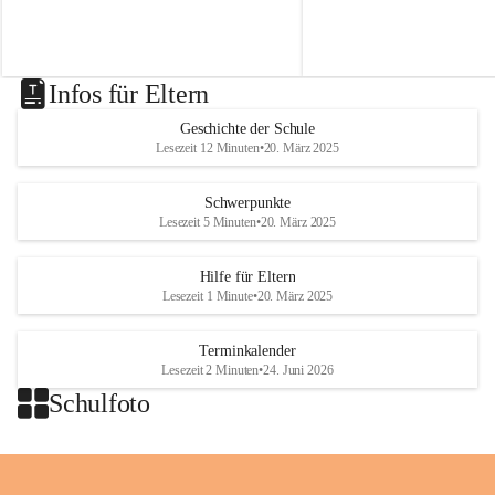
t
t
von Modellbahnen, Lego un
besorgt werden können.
.
.
ausgefallenen Puppen zu bes
N
N
i
i
k
k
Infos für Eltern
o
o
l
l
Geschichte der Schule
a
a
Lesezeit 12 Minuten
•
20. März 2025
i
i
o
o
b
b
Schwerpunkte
D
D
Lesezeit 5 Minuten
•
20. März 2025
r
r
a
a
Hilfe für Eltern
ß
ß
Lesezeit 1 Minute
•
20. März 2025
l
l
i
i
n
n
Terminkalender
g
g
Lesezeit 2 Minuten
•
24. Juni 2026
Schulfoto