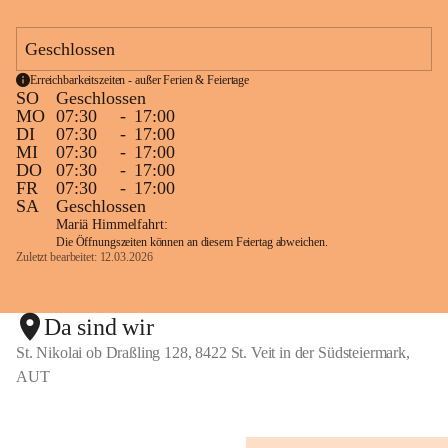
Nahtstellenarbeit zum Kindergarten und zu 
weiterführenden Schulen
Geschlossen
Erreichbarkeitszeiten - außer Ferien & Feiertage
SO
Geschlossen
Fort - und Weiterbildung des Lehrerinnenteams
MO
07:30
-
17:00
Laufende und bedarfsorientierte Fortbildungen sind 
DI
07:30
-
17:00
MI
07:30
-
17:00
selbstverständlich. 
DO
07:30
-
17:00
FR
07:30
-
17:00
Schulpartnerschaft und Außenbeziehungen
SA
Geschlossen
Mariä Himmelfahrt:
Kinder, Eltern und Lehrerinnen als offenes, kreatives 
Die Öffnungszeiten können an diesem Feiertag abweichen.
Zuletzt bearbeitet: 12.03.2026
Team
gemeinsame Aktivitäten, Feste und Feiern als 
Bindeglied zwischen Familien und Öffentlichkeit
Da sind wir
Kooperation mit der "Gesunden Gemeinde" und 
St. Nikolai ob Draßling 128, 8422 St. Veit in der Südsteiermark,
Styria Vitalis
AUT
Nahtstellen "Kindergarten" und "MS Wolfsberg"
Kooperation mit dem Verein GlaMur
Projekte mit örtlichen/ regionalen Betrieben