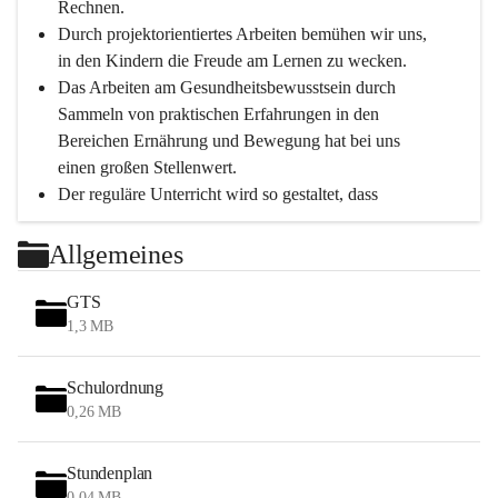
Rechnen.
Durch projektorientiertes Arbeiten bemühen wir uns, 
in den Kindern die Freude am Lernen zu wecken.
Das Arbeiten am Gesundheitsbewusstsein durch 
Sammeln von praktischen Erfahrungen in den 
Bereichen Ernährung und Bewegung hat bei uns 
einen großen Stellenwert.
Der reguläre Unterricht wird so gestaltet, dass 
Bewegungseinheiten immer möglich sind.
Durch die täglichen Bewegungseinheiten können 
Allgemeines
unsere Schüler*innen in einer entspannten 
Atmosphäre das Gelernte leichter verinnerlichen.
GTS
Tägliche Hofpausen an der frischen Luft bei 
1,3 MB
jeglichem Wetter (außer Regen) bieten weiter eine 
tiefgreifende Erholung.
Schulordnung
0,26 MB
Schwerpunkte
Stundenplan
Persönlichkeitsentwicklung
0,04 MB