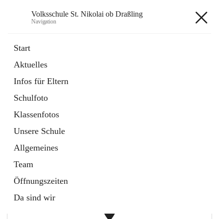
Volksschule St. Nikolai ob Draßling
Navigation
Volksschule St. Nikolai ob
Start
Draßling
Aktuelles
Infos für Eltern
öffnet
Termine
Schulfoto
in
Artikel
neuem
Klassenfotos
Tab
öffnet
Hilfe für Eltern
Unsere Schule
in
Artikel
neuem
Allgemeines
Tab
+1
Team
Öffnungszeiten
Da sind wir