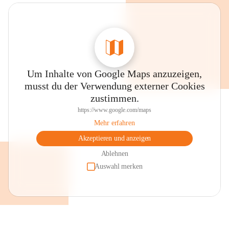
Auszeichnungen und Gütesiegel
Gesunde Volksschule (Styria Vitalis - 
Gesundheitsförderung)
Expert + Schule (digitale Bildung)
Um Inhalte von Google Maps anzuzeigen,
Begabungs- und Begabtensiegel 
musst du der Verwendung externer Cookies
MINT - Siegel
zustimmen.
Klimabündnisschule 
https://www.google.com/maps
ASKÖ - Bewegungssiegel
Mehr erfahren
Erasmus+ Schule
Akzeptieren und anzeigen
Ablehnen
Auswahl merken