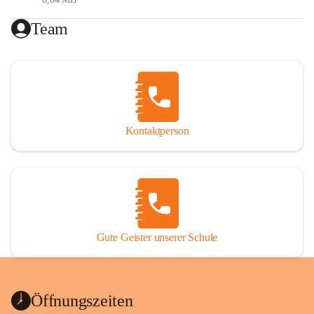
Gesundheitsförderung (Ernährung, Bewegung, 
Team
psychische Gesundheit)
Digitale Bildung
Generationenübergreifendes Lernen
Reformpädagogik
Erasmus (internationale Projekte)
MIN(K)T (Mathematik- Informatik- 
Naturwissenschaften- (Kunst)- Technik)
Kontaktperson
Förderkonzept
Das Förderkonzept der VS St. Nikolai ob Drassling setzt 
sich aus folgenden Elementen zusammen:
Gute Geister unserer Schule
Maßnahmen im Unterricht
Zusätzliche schulische und außerschulische (Förder-) 
Angebote
Organisatorische (personelle und strukturelle) 
Öffnungszeiten
Maßnahmen