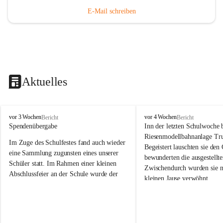
E-Mail schreiben
Aktuelles
V
V
vor 3 Wochen
vor 4 Wochen
Bericht
Bericht
o
o
Spendenübergabe
Inn der letzten Schulwoche 
l
l
Riesenmodellbahnanlage Tr
Im Zuge des Schulfestes fand auch wieder 
k
k
Begeistert lauschten sie den
s
s
eine Sammlung zugunsten eines unserer 
bewunderten die ausgestellte
s
s
Schüler statt. Im Rahmen einer kleinen 
Zwischendurch wurden sie n
c
c
Abschlussfeier an der Schule wurde der 
kleinen Jause verwöhnt. 
h
h
Betrag an die Familie übergeben. 
u
u
Wir bedanken herzlich bei F
l
l
Wir bedanken uns bei allen Spenderinnen 
Trummer für die Möglichkei
e
e
und Spendern, die dazu beigetragen 
S
S
großartigen und vielfältig
haben, dass wichtige schulische Hilfsmittel 