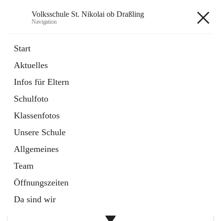
Volksschule St. Nikolai ob Draßling
Navigation
Volksschule St. Nikolai ob
Start
Draßling
Aktuelles
Infos für Eltern
öffnet
Termine
Schulfoto
in
Artikel
neuem
Klassenfotos
Tab
öffnet
Hilfe für Eltern
Unsere Schule
in
Artikel
neuem
Allgemeines
Tab
+1
Team
Öffnungszeiten
Da sind wir