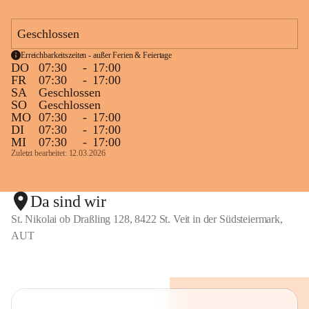
Nahtstellenarbeit zum Kindergarten und zu 
weiterführenden Schulen
Geschlossen
Erreichbarkeitszeiten - außer Ferien & Feiertage
DO
07:30
-
17:00
Fort - und Weiterbildung des Lehrerinnenteams
FR
07:30
-
17:00
Laufende und bedarfsorientierte Fortbildungen sind 
SA
Geschlossen
SO
Geschlossen
selbstverständlich. 
MO
07:30
-
17:00
DI
07:30
-
17:00
Schulpartnerschaft und Außenbeziehungen
MI
07:30
-
17:00
Zuletzt bearbeitet: 12.03.2026
Kinder, Eltern und Lehrerinnen als offenes, kreatives 
Team
gemeinsame Aktivitäten, Feste und Feiern als 
Da sind wir
Bindeglied zwischen Familien und Öffentlichkeit
St. Nikolai ob Draßling 128, 8422 St. Veit in der Südsteiermark,
Kooperation mit der "Gesunden Gemeinde" und 
AUT
Styria Vitalis
Nahtstellen "Kindergarten" und "MS Wolfsberg"
Kooperation mit dem Verein GlaMur
Projekte mit örtlichen/ regionalen Betrieben