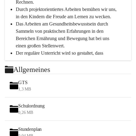
Rechnen.
Durch projektorientiertes Arbeiten bemühen wir uns, 
in den Kindern die Freude am Lernen zu wecken.
Das Arbeiten am Gesundheitsbewusstsein durch 
Sammeln von praktischen Erfahrungen in den 
Bereichen Ernährung und Bewegung hat bei uns 
einen großen Stellenwert.
Der reguläre Unterricht wird so gestaltet, dass 
Bewegungseinheiten immer möglich sind.
Durch die täglichen Bewegungseinheiten können 
Allgemeines
unsere Schüler*innen in einer entspannten 
Atmosphäre das Gelernte leichter verinnerlichen.
GTS
Tägliche Hofpausen an der frischen Luft bei 
1,3 MB
jeglichem Wetter (außer Regen) bieten weiter eine 
tiefgreifende Erholung.
Schulordnung
0,26 MB
Schwerpunkte
Stundenplan
Persönlichkeitsentwicklung
0,04 MB