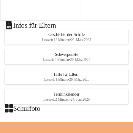
t
t
von Modellbahnen, Lego un
besorgt werden können.
.
.
ausgefallenen Puppen zu bes
N
N
i
i
k
k
Infos für Eltern
o
o
l
l
Geschichte der Schule
a
a
Lesezeit 12 Minuten
•
20. März 2025
i
i
o
o
b
b
Schwerpunkte
D
D
Lesezeit 5 Minuten
•
20. März 2025
r
r
a
a
Hilfe für Eltern
ß
ß
Lesezeit 1 Minute
•
20. März 2025
l
l
i
i
n
n
Terminkalender
g
g
Lesezeit 2 Minuten
•
24. Juni 2026
Schulfoto