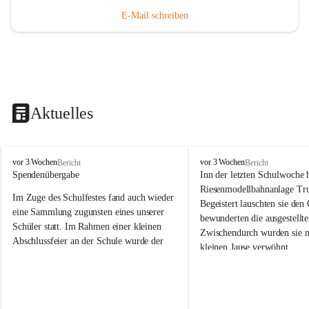
E-Mail schreiben
Aktuelles
V
V
vor 3 Wochen
vor 3 Wochen
Bericht
Bericht
o
o
Spendenübergabe
Inn der letzten Schulwoche 
l
l
Riesenmodellbahnanlage Tr
Im Zuge des Schulfestes fand auch wieder 
k
k
Begeistert lauschten sie den
s
s
eine Sammlung zugunsten eines unserer 
bewunderten die ausgestellte
s
s
Schüler statt. Im Rahmen einer kleinen 
Zwischendurch wurden sie n
c
c
Abschlussfeier an der Schule wurde der 
kleinen Jause verwöhnt. 
h
h
Betrag an die Familie übergeben. 
u
u
Wir bedanken herzlich bei F
l
l
Wir bedanken uns bei allen Spenderinnen 
Trummer für die Möglichkei
e
e
und Spendern, die dazu beigetragen 
S
S
großartigen und vielfältig
haben, dass wichtige schulische Hilfsmittel 