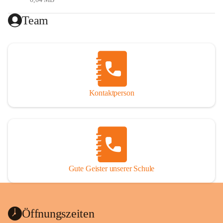
Gesundheitsförderung (Ernährung, Bewegung, 
Team
psychische Gesundheit)
Digitale Bildung
Generationenübergreifendes Lernen
Reformpädagogik
Erasmus (internationale Projekte)
MIN(K)T (Mathematik- Informatik- 
Naturwissenschaften- (Kunst)- Technik)
Kontaktperson
Förderkonzept
Das Förderkonzept der VS St. Nikolai ob Drassling setzt 
sich aus folgenden Elementen zusammen:
Gute Geister unserer Schule
Maßnahmen im Unterricht
Zusätzliche schulische und außerschulische (Förder-) 
Angebote
Organisatorische (personelle und strukturelle) 
Öffnungszeiten
Maßnahmen