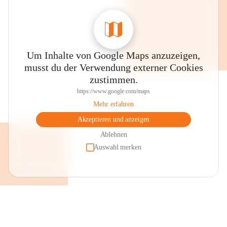
Auszeichnungen und Gütesiegel
Gesunde Volksschule (Styria Vitalis - 
Gesundheitsförderung)
Um Inhalte von Google Maps anzuzeigen,
Expert + Schule (digitale Bildung)
musst du der Verwendung externer Cookies
Begabungs- und Begabtensiegel 
zustimmen.
MINT - Siegel
https://www.google.com/maps
Klimabündnisschule 
Mehr erfahren
ASKÖ - Bewegungssiegel
Akzeptieren und anzeigen
Erasmus+ Schule
Ablehnen
Auswahl merken