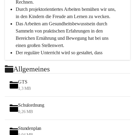
Rechnen.
Durch projektorientiertes Arbeiten bemühen wir uns, 
in den Kindern die Freude am Lernen zu wecken.
Das Arbeiten am Gesundheitsbewusstsein durch 
Sammeln von praktischen Erfahrungen in den 
Bereichen Ernährung und Bewegung hat bei uns 
einen großen Stellenwert.
Der reguläre Unterricht wird so gestaltet, dass 
Bewegungseinheiten immer möglich sind.
Durch die täglichen Bewegungseinheiten können 
Allgemeines
unsere Schüler*innen in einer entspannten 
Atmosphäre das Gelernte leichter verinnerlichen.
GTS
Tägliche Hofpausen an der frischen Luft bei 
1,3 MB
jeglichem Wetter (außer Regen) bieten weiter eine 
tiefgreifende Erholung.
Schulordnung
0,26 MB
Schwerpunkte
Stundenplan
Persönlichkeitsentwicklung
0,04 MB