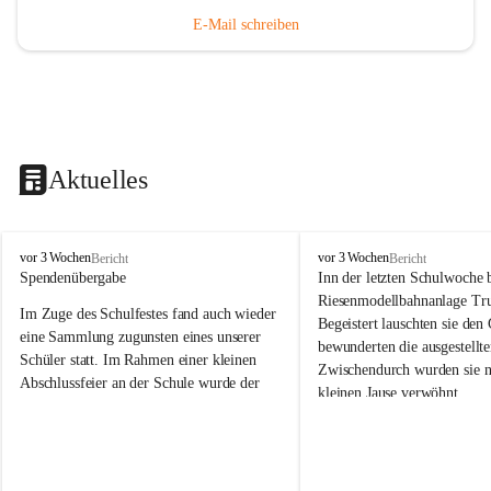
E-Mail schreiben
Aktuelles
V
V
vor 3 Wochen
vor 3 Wochen
Bericht
Bericht
o
o
Spendenübergabe
Inn der letzten Schulwoche 
l
l
Riesenmodellbahnanlage Tr
Im Zuge des Schulfestes fand auch wieder 
k
k
Begeistert lauschten sie den
s
s
eine Sammlung zugunsten eines unserer 
bewunderten die ausgestellte
s
s
Schüler statt. Im Rahmen einer kleinen 
Zwischendurch wurden sie n
c
c
Abschlussfeier an der Schule wurde der 
kleinen Jause verwöhnt. 
h
h
Betrag an die Familie übergeben. 
u
u
Wir bedanken herzlich bei F
l
l
Wir bedanken uns bei allen Spenderinnen 
Trummer für die Möglichkei
e
e
und Spendern, die dazu beigetragen 
S
S
großartigen und vielfältig
haben, dass wichtige schulische Hilfsmittel 