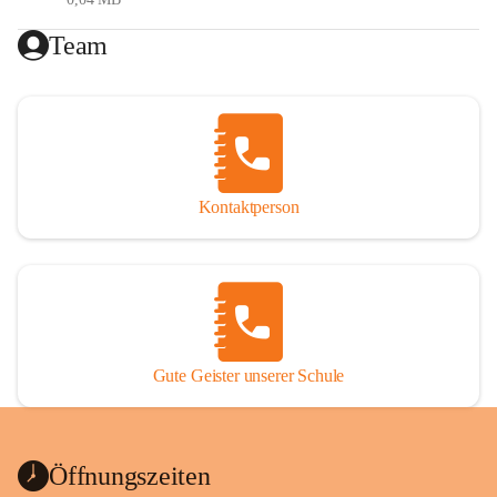
Gesundheitsförderung (Ernährung, Bewegung, 
Team
psychische Gesundheit)
Digitale Bildung
Generationenübergreifendes Lernen
Reformpädagogik
Erasmus (internationale Projekte)
MIN(K)T (Mathematik- Informatik- 
Naturwissenschaften- (Kunst)- Technik)
Kontaktperson
Förderkonzept
Das Förderkonzept der VS St. Nikolai ob Drassling setzt 
sich aus folgenden Elementen zusammen:
Gute Geister unserer Schule
Maßnahmen im Unterricht
Zusätzliche schulische und außerschulische (Förder-) 
Angebote
Organisatorische (personelle und strukturelle) 
Öffnungszeiten
Maßnahmen