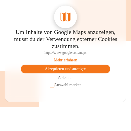
Auszeichnungen und Gütesiegel
Gesunde Volksschule (Styria Vitalis - 
Gesundheitsförderung)
Um Inhalte von Google Maps anzuzeigen,
Expert + Schule (digitale Bildung)
musst du der Verwendung externer Cookies
Begabungs- und Begabtensiegel 
zustimmen.
MINT - Siegel
https://www.google.com/maps
Klimabündnisschule 
Mehr erfahren
ASKÖ - Bewegungssiegel
Akzeptieren und anzeigen
Erasmus+ Schule
Ablehnen
Auswahl merken