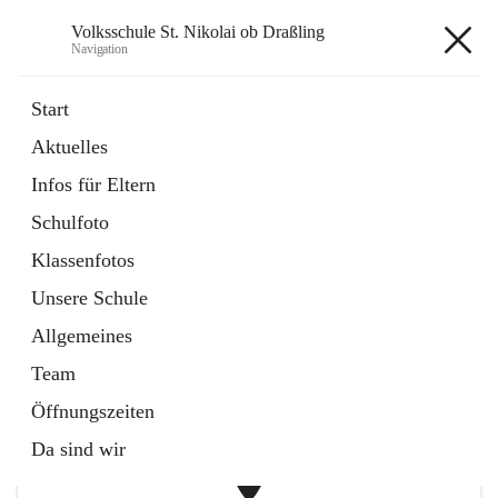
Volksschule St. Nikolai ob Draßling
Navigation
Volksschule St. Nikolai ob
Start
Draßling
Aktuelles
Infos für Eltern
öffnet
Termine
Schulfoto
in
Artikel
neuem
Klassenfotos
Tab
öffnet
Hilfe für Eltern
Unsere Schule
in
Artikel
neuem
Allgemeines
Tab
+1
Team
Öffnungszeiten
Da sind wir