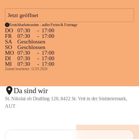
Nahtstellenarbeit zum Kindergarten und zu 
weiterführenden Schulen
Jetzt geöffnet
Erreichbarkeitszeiten - außer Ferien & Feiertage
DO
07:30
-
17:00
Fort - und Weiterbildung des Lehrerinnenteams
FR
07:30
-
17:00
Laufende und bedarfsorientierte Fortbildungen sind 
SA
Geschlossen
SO
Geschlossen
selbstverständlich. 
MO
07:30
-
17:00
DI
07:30
-
17:00
Schulpartnerschaft und Außenbeziehungen
MI
07:30
-
17:00
Zuletzt bearbeitet: 12.03.2026
Kinder, Eltern und Lehrerinnen als offenes, kreatives 
Team
gemeinsame Aktivitäten, Feste und Feiern als 
Da sind wir
Bindeglied zwischen Familien und Öffentlichkeit
St. Nikolai ob Draßling 128, 8422 St. Veit in der Südsteiermark,
Kooperation mit der "Gesunden Gemeinde" und 
AUT
Styria Vitalis
Nahtstellen "Kindergarten" und "MS Wolfsberg"
Kooperation mit dem Verein GlaMur
Projekte mit örtlichen/ regionalen Betrieben