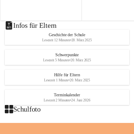
t
t
von Modellbahnen, Lego un
besorgt werden können.
.
.
ausgefallenen Puppen zu bes
N
N
i
i
k
k
Infos für Eltern
o
o
l
l
Geschichte der Schule
a
a
Lesezeit 12 Minuten
•
20. März 2025
i
i
o
o
b
b
Schwerpunkte
D
D
Lesezeit 5 Minuten
•
20. März 2025
r
r
a
a
Hilfe für Eltern
ß
ß
Lesezeit 1 Minute
•
20. März 2025
l
l
i
i
n
n
Terminkalender
g
g
Lesezeit 2 Minuten
•
24. Juni 2026
Schulfoto