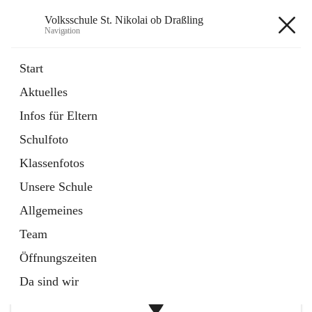
Volksschule St. Nikolai ob Draßling
Navigation
Volksschule St. Nikolai ob
Start
Draßling
Aktuelles
Infos für Eltern
öffnet
Termine
Schulfoto
in
Artikel
neuem
Klassenfotos
Tab
öffnet
Hilfe für Eltern
Unsere Schule
in
Artikel
neuem
Allgemeines
Tab
+1
Team
Öffnungszeiten
Da sind wir