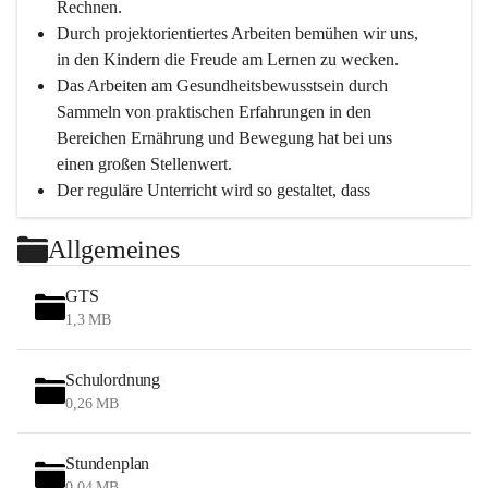
Rechnen.
Durch projektorientiertes Arbeiten bemühen wir uns, 
in den Kindern die Freude am Lernen zu wecken.
Das Arbeiten am Gesundheitsbewusstsein durch 
Sammeln von praktischen Erfahrungen in den 
Bereichen Ernährung und Bewegung hat bei uns 
einen großen Stellenwert.
Der reguläre Unterricht wird so gestaltet, dass 
Bewegungseinheiten immer möglich sind.
Durch die täglichen Bewegungseinheiten können 
Allgemeines
unsere Schüler*innen in einer entspannten 
Atmosphäre das Gelernte leichter verinnerlichen.
GTS
Tägliche Hofpausen an der frischen Luft bei 
1,3 MB
jeglichem Wetter (außer Regen) bieten weiter eine 
tiefgreifende Erholung.
Schulordnung
0,26 MB
Schwerpunkte
Stundenplan
Persönlichkeitsentwicklung
0,04 MB