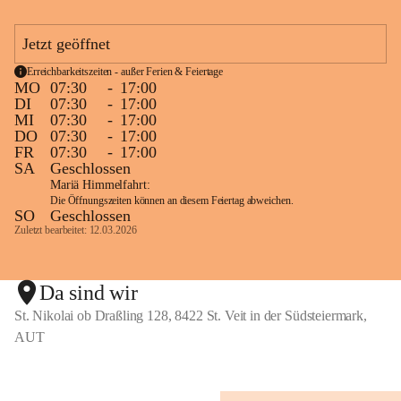
Nahtstellenarbeit zum Kindergarten und zu 
weiterführenden Schulen
Jetzt geöffnet
Erreichbarkeitszeiten - außer Ferien & Feiertage
MO
07:30
-
17:00
Fort - und Weiterbildung des Lehrerinnenteams
DI
07:30
-
17:00
Laufende und bedarfsorientierte Fortbildungen sind 
MI
07:30
-
17:00
DO
07:30
-
17:00
selbstverständlich. 
FR
07:30
-
17:00
SA
Geschlossen
Schulpartnerschaft und Außenbeziehungen
Mariä Himmelfahrt:
Die Öffnungszeiten können an diesem Feiertag abweichen.
Kinder, Eltern und Lehrerinnen als offenes, kreatives 
SO
Geschlossen
Zuletzt bearbeitet: 12.03.2026
Team
gemeinsame Aktivitäten, Feste und Feiern als 
Bindeglied zwischen Familien und Öffentlichkeit
Da sind wir
Kooperation mit der "Gesunden Gemeinde" und 
St. Nikolai ob Draßling 128, 8422 St. Veit in der Südsteiermark,
Styria Vitalis
AUT
Nahtstellen "Kindergarten" und "MS Wolfsberg"
Kooperation mit dem Verein GlaMur
Projekte mit örtlichen/ regionalen Betrieben