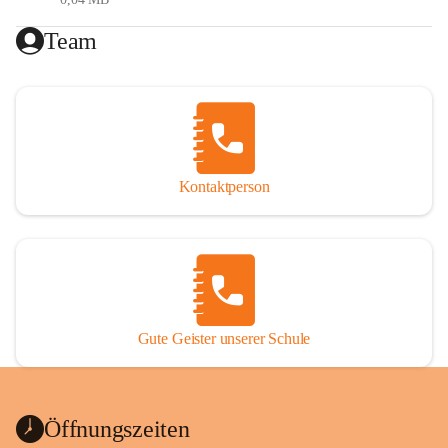
Gesundheitsförderung (Ernährung, Bewegung, 
Team
psychische Gesundheit)
Digitale Bildung
Generationenübergreifendes Lernen
Reformpädagogik
Erasmus (internationale Projekte)
MIN(K)T (Mathematik- Informatik- 
Naturwissenschaften- (Kunst)- Technik)
Kontaktperson
Förderkonzept
Das Förderkonzept der VS St. Nikolai ob Drassling setzt 
sich aus folgenden Elementen zusammen:
Gute Geister unserer Schule
Maßnahmen im Unterricht
Zusätzliche schulische und außerschulische (Förder-) 
Angebote
Organisatorische (personelle und strukturelle) 
Öffnungszeiten
Maßnahmen