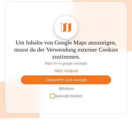
Auszeichnungen und Gütesiegel
Gesunde Volksschule (Styria Vitalis - 
Gesundheitsförderung)
Expert + Schule (digitale Bildung)
Um Inhalte von Google Maps anzuzeigen,
Begabungs- und Begabtensiegel 
musst du der Verwendung externer Cookies
MINT - Siegel
zustimmen.
Klimabündnisschule 
https://www.google.com/maps
ASKÖ - Bewegungssiegel
Mehr erfahren
Erasmus+ Schule
Akzeptieren und anzeigen
Ablehnen
Auswahl merken