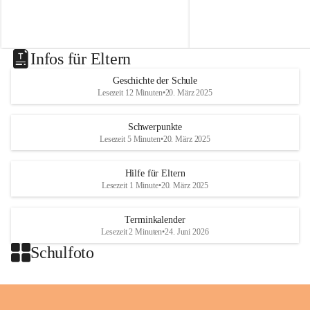
t
t
von Modellbahnen, Lego un
besorgt werden können.
.
.
ausgefallenen Puppen zu bes
N
N
i
i
k
k
Infos für Eltern
o
o
l
l
Geschichte der Schule
a
a
Lesezeit 12 Minuten
•
20. März 2025
i
i
o
o
b
b
Schwerpunkte
D
D
Lesezeit 5 Minuten
•
20. März 2025
r
r
a
a
Hilfe für Eltern
ß
ß
Lesezeit 1 Minute
•
20. März 2025
l
l
i
i
n
n
Terminkalender
g
g
Lesezeit 2 Minuten
•
24. Juni 2026
Schulfoto