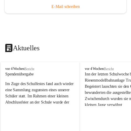
E-Mail schreiben
Aktuelles
V
V
vor 4 Wochen
vor 4 Wochen
Bericht
Bericht
o
o
Spendenübergabe
Inn der letzten Schulwoche 
l
l
Riesenmodellbahnanlage Tr
Im Zuge des Schulfestes fand auch wieder 
k
k
Begeistert lauschten sie den
s
s
eine Sammlung zugunsten eines unserer 
bewunderten die ausgestellte
s
s
Schüler statt. Im Rahmen einer kleinen 
Zwischendurch wurden sie n
c
c
Abschlussfeier an der Schule wurde der 
kleinen Jause verwöhnt. 
h
h
Betrag an die Familie übergeben. 
u
u
Wir bedanken herzlich bei F
l
l
Wir bedanken uns bei allen Spenderinnen 
Trummer für die Möglichkei
e
e
und Spendern, die dazu beigetragen 
S
S
großartigen und vielfältig
haben, dass wichtige schulische Hilfsmittel 