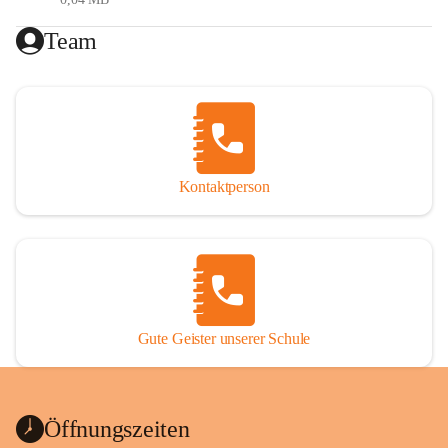
Gesundheitsförderung (Ernährung, Bewegung, 
Team
psychische Gesundheit)
Digitale Bildung
Generationenübergreifendes Lernen
Reformpädagogik
Erasmus (internationale Projekte)
MIN(K)T (Mathematik- Informatik- 
Naturwissenschaften- (Kunst)- Technik)
Kontaktperson
Förderkonzept
Das Förderkonzept der VS St. Nikolai ob Drassling setzt 
sich aus folgenden Elementen zusammen:
Gute Geister unserer Schule
Maßnahmen im Unterricht
Zusätzliche schulische und außerschulische (Förder-) 
Angebote
Organisatorische (personelle und strukturelle) 
Öffnungszeiten
Maßnahmen