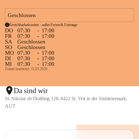
Nahtstellenarbeit zum Kindergarten und zu 
weiterführenden Schulen
Geschlossen
Erreichbarkeitszeiten - außer Ferien & Feiertage
DO
07:30
-
17:00
Fort - und Weiterbildung des Lehrerinnenteams
FR
07:30
-
17:00
Laufende und bedarfsorientierte Fortbildungen sind 
SA
Geschlossen
SO
Geschlossen
selbstverständlich. 
MO
07:30
-
17:00
DI
07:30
-
17:00
Schulpartnerschaft und Außenbeziehungen
MI
07:30
-
17:00
Zuletzt bearbeitet: 12.03.2026
Kinder, Eltern und Lehrerinnen als offenes, kreatives 
Team
gemeinsame Aktivitäten, Feste und Feiern als 
Da sind wir
Bindeglied zwischen Familien und Öffentlichkeit
St. Nikolai ob Draßling 128, 8422 St. Veit in der Südsteiermark,
Kooperation mit der "Gesunden Gemeinde" und 
AUT
Styria Vitalis
Nahtstellen "Kindergarten" und "MS Wolfsberg"
Kooperation mit dem Verein GlaMur
Projekte mit örtlichen/ regionalen Betrieben