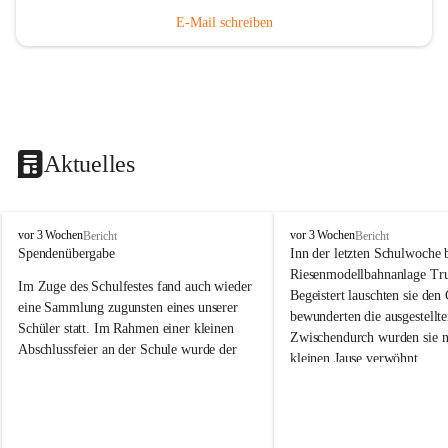
E-Mail schreiben
Aktuelles
V
V
vor 3 Wochen
vor 3 Wochen
Bericht
Bericht
o
o
Spendenübergabe
Inn der letzten Schulwoche 
l
l
Riesenmodellbahnanlage Tr
Im Zuge des Schulfestes fand auch wieder 
k
k
Begeistert lauschten sie den
s
s
eine Sammlung zugunsten eines unserer 
bewunderten die ausgestellte
s
s
Schüler statt. Im Rahmen einer kleinen 
Zwischendurch wurden sie n
c
c
Abschlussfeier an der Schule wurde der 
kleinen Jause verwöhnt. 
h
h
Betrag an die Familie übergeben. 
u
u
Wir bedanken herzlich bei F
l
l
Wir bedanken uns bei allen Spenderinnen 
Trummer für die Möglichkei
e
e
und Spendern, die dazu beigetragen 
S
S
großartigen und vielfältig
haben, dass wichtige schulische Hilfsmittel 