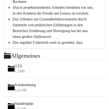
Rechnen.
Durch projektorientiertes Arbeiten bemühen wir uns, 
in den Kindern die Freude am Lernen zu wecken.
Das Arbeiten am Gesundheitsbewusstsein durch 
Sammeln von praktischen Erfahrungen in den 
Bereichen Ernährung und Bewegung hat bei uns 
einen großen Stellenwert.
Der reguläre Unterricht wird so gestaltet, dass 
Bewegungseinheiten immer möglich sind.
Durch die täglichen Bewegungseinheiten können 
Allgemeines
unsere Schüler*innen in einer entspannten 
Atmosphäre das Gelernte leichter verinnerlichen.
GTS
Tägliche Hofpausen an der frischen Luft bei 
1,3 MB
jeglichem Wetter (außer Regen) bieten weiter eine 
tiefgreifende Erholung.
Schulordnung
0,26 MB
Schwerpunkte
Stundenplan
Persönlichkeitsentwicklung
0,04 MB