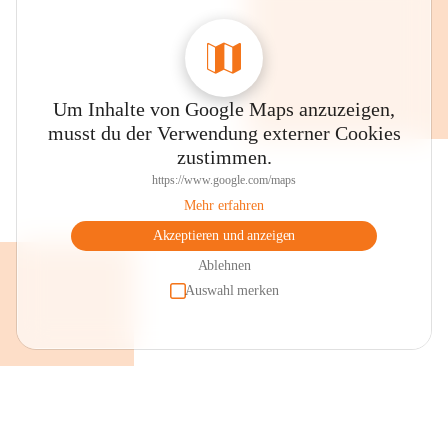
Auszeichnungen und Gütesiegel
Gesunde Volksschule (Styria Vitalis - 
Gesundheitsförderung)
Um Inhalte von Google Maps anzuzeigen,
Expert + Schule (digitale Bildung)
musst du der Verwendung externer Cookies
Begabungs- und Begabtensiegel 
zustimmen.
MINT - Siegel
https://www.google.com/maps
Klimabündnisschule 
Mehr erfahren
ASKÖ - Bewegungssiegel
Akzeptieren und anzeigen
Erasmus+ Schule
Ablehnen
Auswahl merken