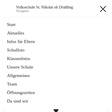
Volksschule St. Nikolai ob Draßling
Navigation
Volksschule St. Nikolai ob
Start
Draßling
Aktuelles
Infos für Eltern
öffnet
Termine
Schulfoto
in
Artikel
neuem
Klassenfotos
Tab
öffnet
Hilfe für Eltern
Unsere Schule
in
Artikel
neuem
Allgemeines
Tab
+1
Team
Öffnungszeiten
Da sind wir