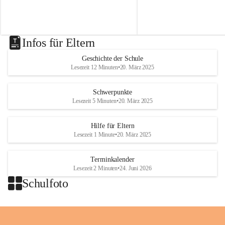
t
t
von Modellbahnen, Lego un
besorgt werden können.
.
.
ausgefallenen Puppen zu bes
N
N
i
i
k
k
Infos für Eltern
o
o
l
l
Geschichte der Schule
a
a
Lesezeit 12 Minuten
•
20. März 2025
i
i
o
o
b
b
Schwerpunkte
D
D
Lesezeit 5 Minuten
•
20. März 2025
r
r
a
a
Hilfe für Eltern
ß
ß
Lesezeit 1 Minute
•
20. März 2025
l
l
i
i
n
n
Terminkalender
g
g
Lesezeit 2 Minuten
•
24. Juni 2026
Schulfoto